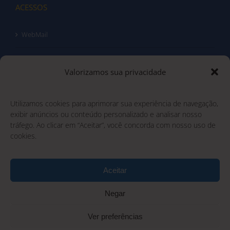
ACESSOS
WebMail
Intranet
Valorizamos sua privacidade
Acesso do Cliente
Utilizamos cookies para aprimorar sua experiência de navegação,
Portal GED
exibir anúncios ou conteúdo personalizado e analisar nosso
tráfego. Ao clicar em “Aceitar”, você concorda com nosso uso de
cookies.
Aceitar
Negar
Ruff CJ Distribuidora de Petróleo Ltda - CNPJ: 00.756.149/0008-71
Ver preferências
Copyright 2025 Ruff | Todos os direitos Reservados |