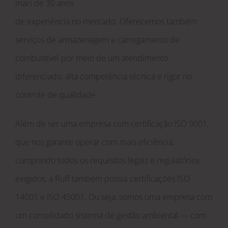
mais de 30 anos
de experiência no mercado. Oferecemos também
serviços de armazenagem e carregamento de
combustível por meio de um atendimento
diferenciado, alta competência técnica e rigor no
controle de qualidade.
Instead of the intricate design, a minimalist and pure
Além de ser uma empresa com certificação ISO 9001,
look of this watch impresses us.
Imitacion Rolex
Even
que nos garante operar com mais eficiência,
though Hublot is known as one of the most famous
cumprindo todos os requisitos legais e regulatórios
sports-related watch brand, the hublot big bang steel
exigidos, a Ruff também possui certificações ISO
white diamond replica watch does not lose an
14001 e ISO 45001. Ou seja, somos uma empresa com
aristocratic elegance at the same time when the
um consolidado sistema de gestão ambiental — com