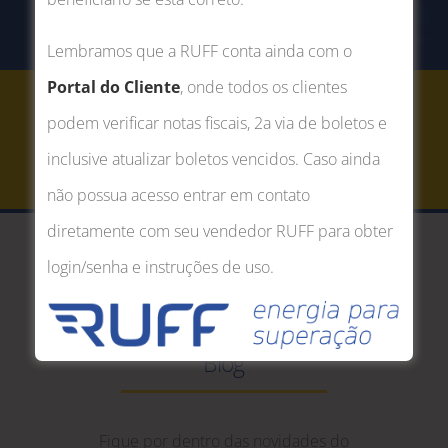
Lembramos que a RUFF conta ainda com o
Portal do Cliente
, onde todos os clientes
podem verificar notas fiscais, 2a via de boletos e
Conheça nosso TRR Sigo
inclusive atualizar boletos vencidos. Caso ainda
não possua acesso entrar em contato
SAIBA MAIS
diretamente com seu vendedor RUFF para obter
login/senha e instruções de uso.
Blog
Fique por dentro das novidades do