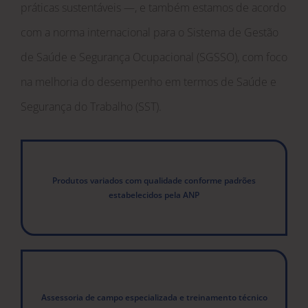
sportive style is kept.
keeperwatches
When it comes to
práticas sustentáveis —, e também estamos de acordo
the name “Hublot Big Bang”, most of us may think of
com a norma internacional para o Sistema de Gestão
those particularly novel, complicated, colorful and
de Saúde e Segurança Ocupacional (SGSSO), com foco
masculine models but not those feminine and graceful
na melhoria do desempenho em termos de Saúde e
items. But actually, Hublot has no lack of exquiste
Segurança do Trabalho (SST).
ladies watches.
Produtos variados com qualidade conforme padrões
estabelecidos pela ANP
Assessoria de campo especializada e treinamento técnico