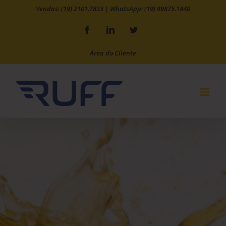
Skip
Vendas: (19) 2101.7833
|
WhatsApp: (19) 99875.1840
to
Facebook
LinkedIn
Twitter
content
Área do Cliente