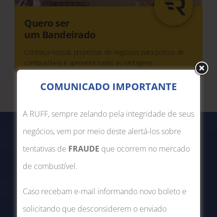
Quero ser
um Bandeirado
Conheça nossas propostas de negócios para postos de
combustíveis e aproveite todas as vantagens.
COMUNICADO IMPORTANTE
A RUFF, sempre zelando pela integridade de seus
negócios, vem por meio deste alertá-los sobre
tentativas de
FRAUDE
que ocorrem no mercado
de combustível.
2.083
Caso recebam e-mail informando novo boleto e
solicitando que desconsiderem o enviado