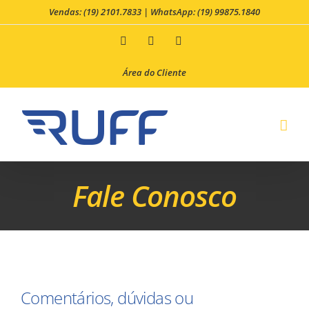
Skip
Vendas: (19) 2101.7833
|
WhatsApp: (19) 99875.1840
to
Facebook
LinkedIn
Twitter
content
Área do Cliente
Fale Conosco
Comentários, dúvidas ou