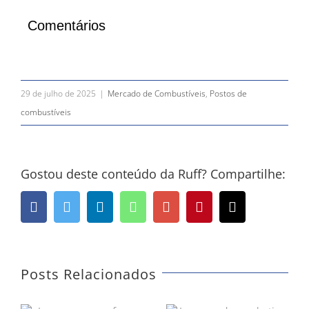
Comentários
29 de julho de 2025
|
Mercado de Combustíveis
,
Postos de
combustíveis
Gostou deste conteúdo da Ruff? Compartilhe:
Facebook
Twitter
LinkedIn
Whatsapp
Google+
Pinterest
Email
Posts Relacionados