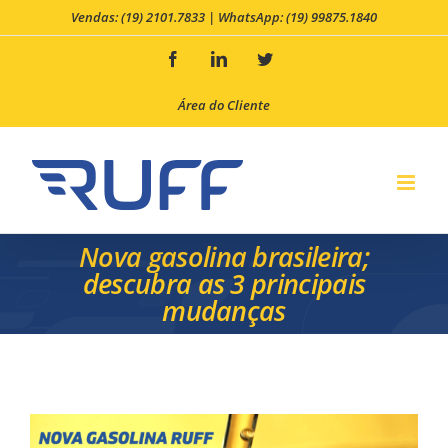
Skip
Vendas: (19) 2101.7833
|
WhatsApp: (19) 99875.1840
to
Facebook
LinkedIn
Twitter
content
Área do Cliente
Nova gasolina brasileira;
descubra as 3 principais
mudanças
View